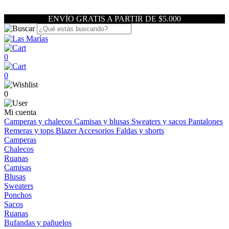
ENVÍO GRATIS A PARTIR DE $5.000
0
0
0
Mi cuenta
Camperas y chalecos
Camisas y blusas
Sweaters y sacos
Pantalones
Remeras y tops
Blazer
Accesorios
Faldas y shorts
Camperas
Chalecos
Ruanas
Camisas
Blusas
Sweaters
Ponchos
Sacos
Ruanas
Bufandas y pañuelos