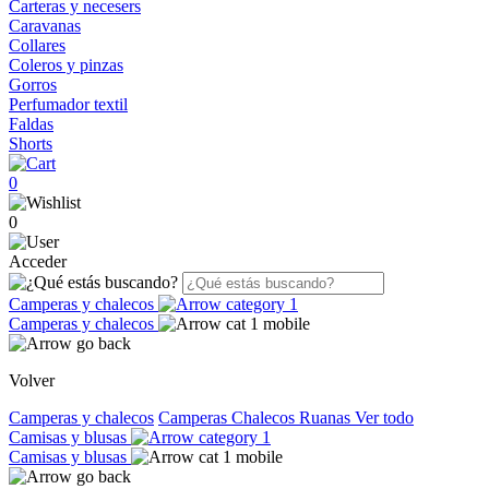
Carteras y necesers
Caravanas
Collares
Coleros y pinzas
Gorros
Perfumador textil
Faldas
Shorts
0
0
Acceder
Camperas y chalecos
Camperas y chalecos
Volver
Camperas y chalecos
Camperas
Chalecos
Ruanas
Ver todo
Camisas y blusas
Camisas y blusas