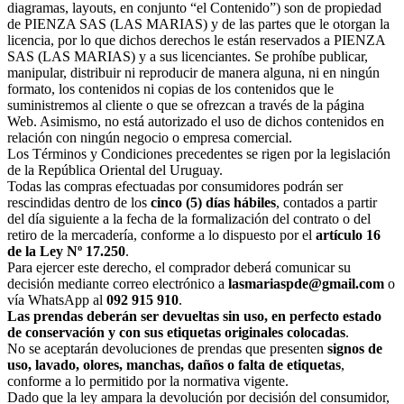
diagramas, layouts, en conjunto “el Contenido”) son de propiedad
de PIENZA SAS (LAS MARIAS) y de las partes que le otorgan la
licencia, por lo que dichos derechos le están reservados a PIENZA
SAS (LAS MARIAS) y a sus licenciantes. Se prohíbe publicar,
manipular, distribuir ni reproducir de manera alguna, ni en ningún
formato, los contenidos ni copias de los contenidos que le
suministremos al cliente o que se ofrezcan a través de la página
Web. Asimismo, no está autorizado el uso de dichos contenidos en
relación con ningún negocio o empresa comercial.
Los Términos y Condiciones precedentes se rigen por la legislación
de la República Oriental del Uruguay.
Todas las compras efectuadas por consumidores podrán ser
rescindidas dentro de los
cinco (5) días hábiles
, contados a partir
del día siguiente a la fecha de la formalización del contrato o del
retiro de la mercadería, conforme a lo dispuesto por el
artículo 16
de la Ley Nº 17.250
.
Para ejercer este derecho, el comprador deberá comunicar su
decisión mediante correo electrónico a
lasmariaspde@gmail.com
o
vía WhatsApp al
092 915 910
.
Las prendas deberán ser devueltas sin uso, en perfecto estado
de conservación y con sus etiquetas originales colocadas
.
No se aceptarán devoluciones de prendas que presenten
signos de
uso, lavado, olores, manchas, daños o falta de etiquetas
,
conforme a lo permitido por la normativa vigente.
Dado que la ley ampara la devolución por decisión del consumidor,