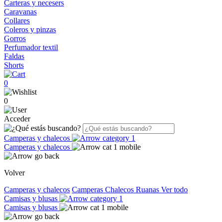
Carteras y necesers
Caravanas
Collares
Coleros y pinzas
Gorros
Perfumador textil
Faldas
Shorts
0
0
Acceder
Camperas y chalecos
Camperas y chalecos
Volver
Camperas y chalecos
Camperas
Chalecos
Ruanas
Ver todo
Camisas y blusas
Camisas y blusas