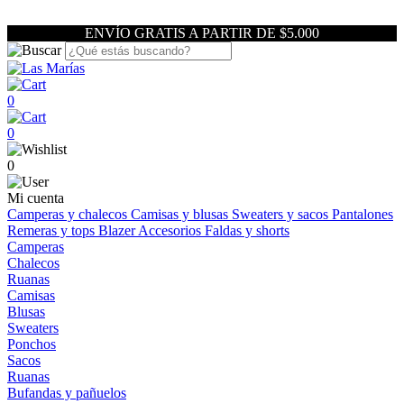
ENVÍO GRATIS A PARTIR DE $5.000
0
0
0
Mi cuenta
Camperas y chalecos
Camisas y blusas
Sweaters y sacos
Pantalones
Remeras y tops
Blazer
Accesorios
Faldas y shorts
Camperas
Chalecos
Ruanas
Camisas
Blusas
Sweaters
Ponchos
Sacos
Ruanas
Bufandas y pañuelos