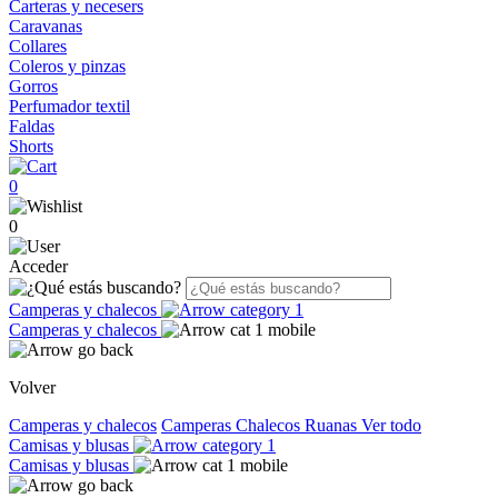
Carteras y necesers
Caravanas
Collares
Coleros y pinzas
Gorros
Perfumador textil
Faldas
Shorts
0
0
Acceder
Camperas y chalecos
Camperas y chalecos
Volver
Camperas y chalecos
Camperas
Chalecos
Ruanas
Ver todo
Camisas y blusas
Camisas y blusas