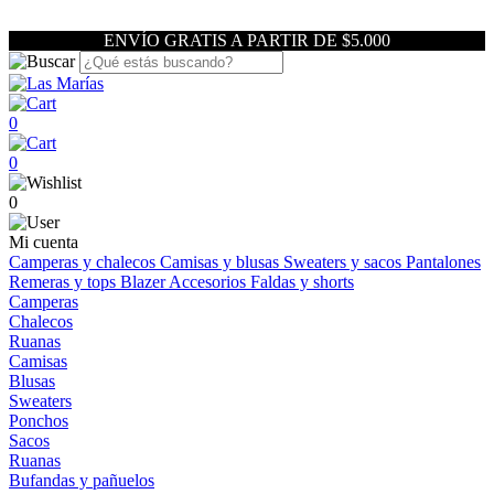
ENVÍO GRATIS A PARTIR DE $5.000
0
0
0
Mi cuenta
Camperas y chalecos
Camisas y blusas
Sweaters y sacos
Pantalones
Remeras y tops
Blazer
Accesorios
Faldas y shorts
Camperas
Chalecos
Ruanas
Camisas
Blusas
Sweaters
Ponchos
Sacos
Ruanas
Bufandas y pañuelos