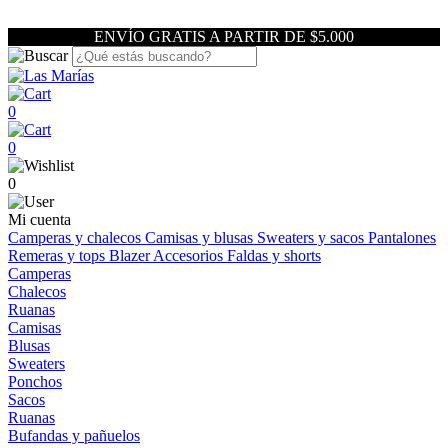
ENVÍO GRATIS A PARTIR DE $5.000
0
0
0
Mi cuenta
Camperas y chalecos
Camisas y blusas
Sweaters y sacos
Pantalones
Remeras y tops
Blazer
Accesorios
Faldas y shorts
Camperas
Chalecos
Ruanas
Camisas
Blusas
Sweaters
Ponchos
Sacos
Ruanas
Bufandas y pañuelos