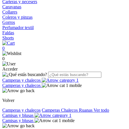
Carteras y necesers
Caravanas
Collares
Coleros y pinzas
Gorros
Perfumador textil
Faldas
Shorts
0
0
Acceder
Camperas y chalecos
Camperas y chalecos
Volver
Camperas y chalecos
Camperas
Chalecos
Ruanas
Ver todo
Camisas y blusas
Camisas y blusas