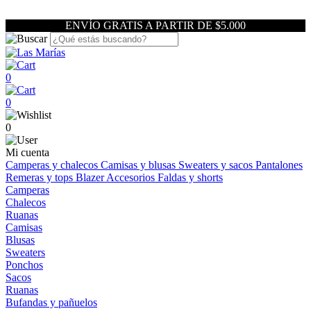
ENVÍO GRATIS A PARTIR DE $5.000
0
0
0
Mi cuenta
Camperas y chalecos
Camisas y blusas
Sweaters y sacos
Pantalones
Remeras y tops
Blazer
Accesorios
Faldas y shorts
Camperas
Chalecos
Ruanas
Camisas
Blusas
Sweaters
Ponchos
Sacos
Ruanas
Bufandas y pañuelos