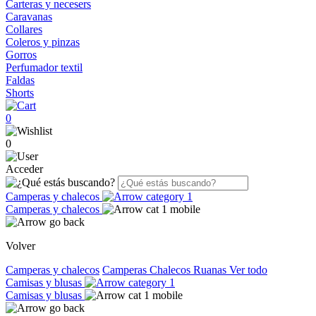
Carteras y necesers
Caravanas
Collares
Coleros y pinzas
Gorros
Perfumador textil
Faldas
Shorts
0
0
Acceder
Camperas y chalecos
Camperas y chalecos
Volver
Camperas y chalecos
Camperas
Chalecos
Ruanas
Ver todo
Camisas y blusas
Camisas y blusas