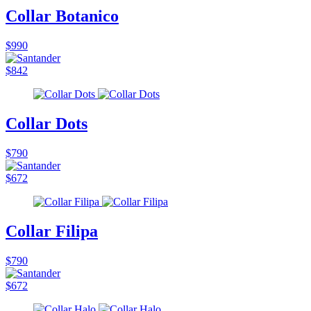
Collar Botanico
$990
$842
Collar Dots
$790
$672
Collar Filipa
$790
$672