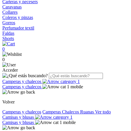
Carteras y necesers
Caravanas
Collares
Coleros y pinzas
Gorros
Perfumador textil
Faldas
Shorts
0
0
Acceder
Camperas y chalecos
Camperas y chalecos
Volver
Camperas y chalecos
Camperas
Chalecos
Ruanas
Ver todo
Camisas y blusas
Camisas y blusas