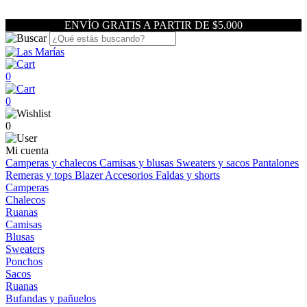
ENVÍO GRATIS A PARTIR DE $5.000
0
0
0
Mi cuenta
Camperas y chalecos
Camisas y blusas
Sweaters y sacos
Pantalones
Remeras y tops
Blazer
Accesorios
Faldas y shorts
Camperas
Chalecos
Ruanas
Camisas
Blusas
Sweaters
Ponchos
Sacos
Ruanas
Bufandas y pañuelos