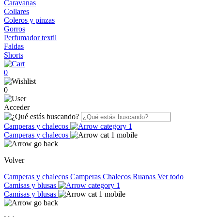
Caravanas
Collares
Coleros y pinzas
Gorros
Perfumador textil
Faldas
Shorts
0
0
Acceder
Camperas y chalecos
Camperas y chalecos
Volver
Camperas y chalecos
Camperas
Chalecos
Ruanas
Ver todo
Camisas y blusas
Camisas y blusas