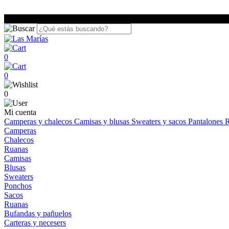
0
0
0
Mi cuenta
Camperas y chalecos
Camisas y blusas
Sweaters y sacos
Pantalones
R
Camperas
Chalecos
Ruanas
Camisas
Blusas
Sweaters
Ponchos
Sacos
Ruanas
Bufandas y pañuelos
Carteras y necesers