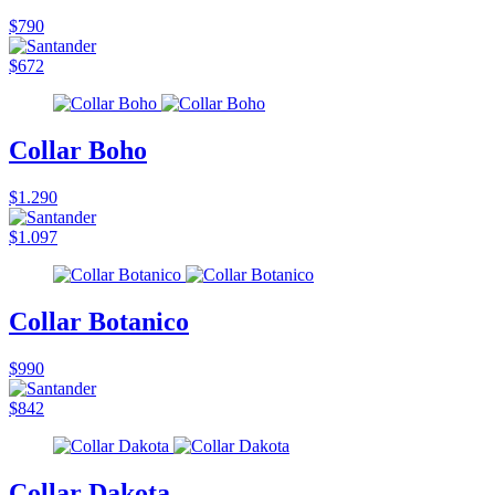
$790
$672
Collar Boho
$1.290
$1.097
Collar Botanico
$990
$842
Collar Dakota