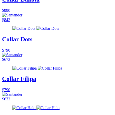
$990
$842
Collar Dots
$790
$672
Collar Filipa
$790
$672