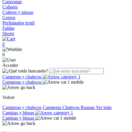
Caravanas
Collares
Coleros y pinzas
Gorros
Perfumador textil
Faldas
Shorts
0
0
Acceder
Camperas y chalecos
Camperas y chalecos
Volver
Camperas y chalecos
Camperas
Chalecos
Ruanas
Ver todo
Camisas y blusas
Camisas y blusas