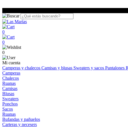
0
0
0
Mi cuenta
Camperas y chalecos
Camisas y blusas
Sweaters y sacos
Pantalones
R
Camperas
Chalecos
Ruanas
Camisas
Blusas
Sweaters
Ponchos
Sacos
Ruanas
Bufandas y pañuelos
Carteras y necesers