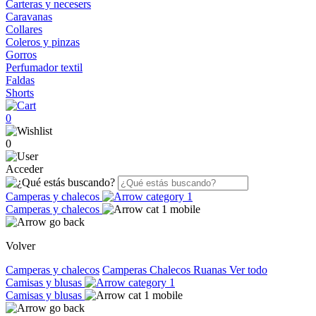
Carteras y necesers
Caravanas
Collares
Coleros y pinzas
Gorros
Perfumador textil
Faldas
Shorts
0
0
Acceder
Camperas y chalecos
Camperas y chalecos
Volver
Camperas y chalecos
Camperas
Chalecos
Ruanas
Ver todo
Camisas y blusas
Camisas y blusas