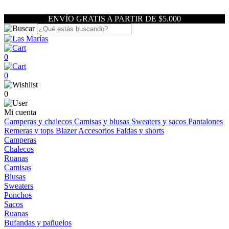
ENVÍO GRATIS A PARTIR DE $5.000
0
0
0
Mi cuenta
Camperas y chalecos
Camisas y blusas
Sweaters y sacos
Pantalones
Remeras y tops
Blazer
Accesorios
Faldas y shorts
Camperas
Chalecos
Ruanas
Camisas
Blusas
Sweaters
Ponchos
Sacos
Ruanas
Bufandas y pañuelos