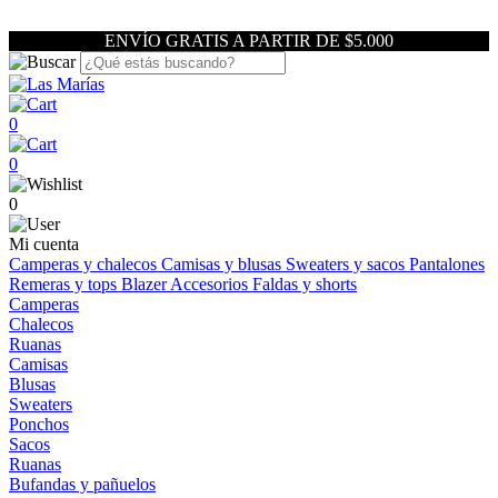
ENVÍO GRATIS A PARTIR DE $5.000
0
0
0
Mi cuenta
Camperas y chalecos
Camisas y blusas
Sweaters y sacos
Pantalones
Remeras y tops
Blazer
Accesorios
Faldas y shorts
Camperas
Chalecos
Ruanas
Camisas
Blusas
Sweaters
Ponchos
Sacos
Ruanas
Bufandas y pañuelos