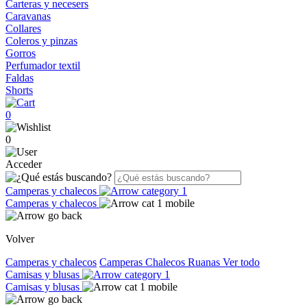
Carteras y necesers
Caravanas
Collares
Coleros y pinzas
Gorros
Perfumador textil
Faldas
Shorts
0
0
Acceder
Camperas y chalecos
Camperas y chalecos
Volver
Camperas y chalecos
Camperas
Chalecos
Ruanas
Ver todo
Camisas y blusas
Camisas y blusas