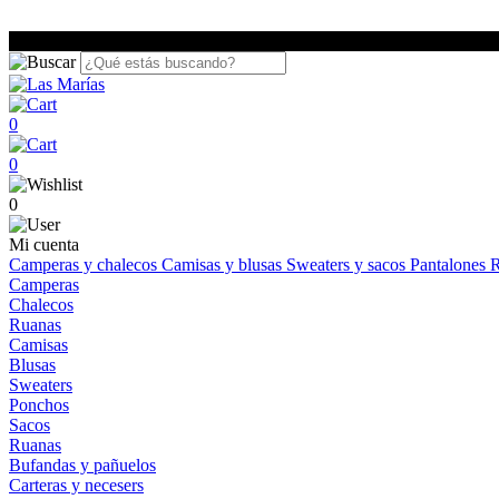
0
0
0
Mi cuenta
Camperas y chalecos
Camisas y blusas
Sweaters y sacos
Pantalones
R
Camperas
Chalecos
Ruanas
Camisas
Blusas
Sweaters
Ponchos
Sacos
Ruanas
Bufandas y pañuelos
Carteras y necesers