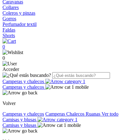
Caravanas
Collares
Coleros y pinzas
Gorros
Perfumador textil
Faldas
Shorts
0
0
Acceder
Camperas y chalecos
Camperas y chalecos
Volver
Camperas y chalecos
Camperas
Chalecos
Ruanas
Ver todo
Camisas y blusas
Camisas y blusas