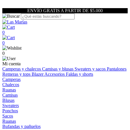
ENVÍO GRATIS A PARTIR DE $5.000
0
0
0
Mi cuenta
Camperas y chalecos
Camisas y blusas
Sweaters y sacos
Pantalones
Remeras y tops
Blazer
Accesorios
Faldas y shorts
Camperas
Chalecos
Ruanas
Camisas
Blusas
Sweaters
Ponchos
Sacos
Ruanas
Bufandas y pañuelos