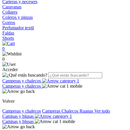
Carteras y necesers
Caravanas
Collares
Coleros y pinzas
Gorros
Perfumador textil
Faldas
Shorts
0
0
Acceder
Camperas y chalecos
Camperas y chalecos
Volver
Camperas y chalecos
Camperas
Chalecos
Ruanas
Ver todo
Camisas y blusas
Camisas y blusas