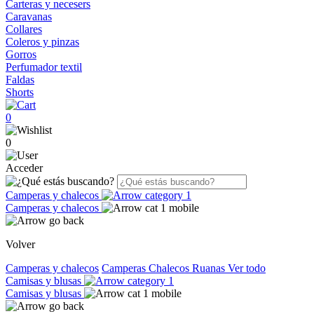
Carteras y necesers
Caravanas
Collares
Coleros y pinzas
Gorros
Perfumador textil
Faldas
Shorts
0
0
Acceder
Camperas y chalecos
Camperas y chalecos
Volver
Camperas y chalecos
Camperas
Chalecos
Ruanas
Ver todo
Camisas y blusas
Camisas y blusas