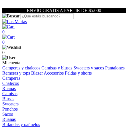
ENVÍO GRATIS A PARTIR DE $5.000
0
0
0
Mi cuenta
Camperas y chalecos
Camisas y blusas
Sweaters y sacos
Pantalones
Remeras y tops
Blazer
Accesorios
Faldas y shorts
Camperas
Chalecos
Ruanas
Camisas
Blusas
Sweaters
Ponchos
Sacos
Ruanas
Bufandas y pañuelos