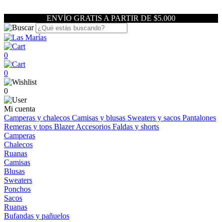
ENVÍO GRATIS A PARTIR DE $5.000
0
0
0
Mi cuenta
Camperas y chalecos
Camisas y blusas
Sweaters y sacos
Pantalones
Remeras y tops
Blazer
Accesorios
Faldas y shorts
Camperas
Chalecos
Ruanas
Camisas
Blusas
Sweaters
Ponchos
Sacos
Ruanas
Bufandas y pañuelos