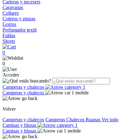
Carteras y necesers
Caravanas
Collares
Coleros y pinzas
Gorros
Perfumador textil
Faldas
Shorts
0
0
Acceder
Camperas y chalecos
Camperas y chalecos
Volver
Camperas y chalecos
Camperas
Chalecos
Ruanas
Ver todo
Camisas y blusas
Camisas y blusas