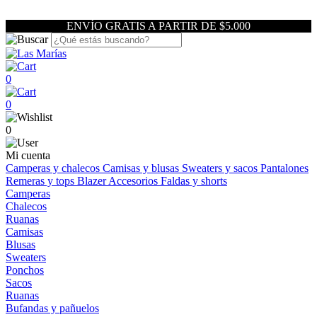
ENVÍO GRATIS A PARTIR DE $5.000
0
0
0
Mi cuenta
Camperas y chalecos
Camisas y blusas
Sweaters y sacos
Pantalones
Remeras y tops
Blazer
Accesorios
Faldas y shorts
Camperas
Chalecos
Ruanas
Camisas
Blusas
Sweaters
Ponchos
Sacos
Ruanas
Bufandas y pañuelos