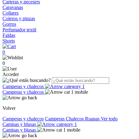
Carteras y necesers
Caravanas
Collares
Coleros y pinzas
Gorros
Perfumador textil
Faldas
Shorts
0
0
Acceder
Camperas y chalecos
Camperas y chalecos
Volver
Camperas y chalecos
Camperas
Chalecos
Ruanas
Ver todo
Camisas y blusas
Camisas y blusas