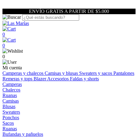
ENVÍO GRATIS A PARTIR DE $5.000
0
0
0
Mi cuenta
Camperas y chalecos
Camisas y blusas
Sweaters y sacos
Pantalones
Remeras y tops
Blazer
Accesorios
Faldas y shorts
Camperas
Chalecos
Ruanas
Camisas
Blusas
Sweaters
Ponchos
Sacos
Ruanas
Bufandas y pañuelos