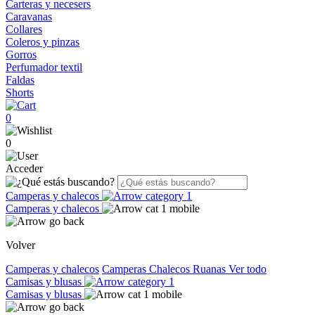
Carteras y necesers
Caravanas
Collares
Coleros y pinzas
Gorros
Perfumador textil
Faldas
Shorts
0
0
Acceder
Camperas y chalecos
Camperas y chalecos
Volver
Camperas y chalecos
Camperas
Chalecos
Ruanas
Ver todo
Camisas y blusas
Camisas y blusas