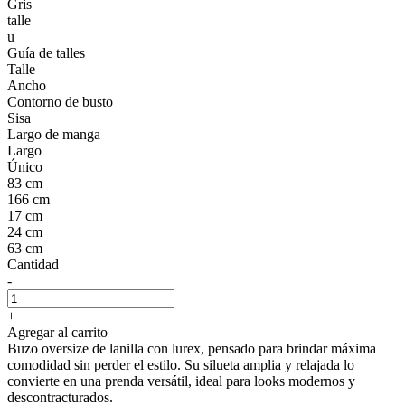
Gris
talle
u
Guía de talles
Talle
Ancho
Contorno de busto
Sisa
Largo de manga
Largo
Único
83 cm
166 cm
17 cm
24 cm
63 cm
Cantidad
-
+
Agregar al carrito
Buzo oversize de lanilla con lurex, pensado para brindar máxima
comodidad sin perder el estilo. Su silueta amplia y relajada lo
convierte en una prenda versátil, ideal para looks modernos y
descontracturados.