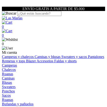
ENVÍO GRATIS A PARTIR DE $5.000
0
0
0
Mi cuenta
Camperas y chalecos
Camisas y blusas
Sweaters y sacos
Pantalones
Remeras y tops
Blazer
Accesorios
Faldas y shorts
Camperas
Chalecos
Ruanas
Camisas
Blusas
Sweaters
Ponchos
Sacos
Ruanas
Bufandas y pañuelos