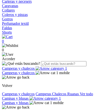
Carteras y necesers
Caravanas
Collares
Coleros y pinzas
Gorros
Perfumador textil
Faldas
Shorts
0
0
Acceder
Camperas y chalecos
Camperas y chalecos
Volver
Camperas y chalecos
Camperas
Chalecos
Ruanas
Ver todo
Camisas y blusas
Camisas y blusas