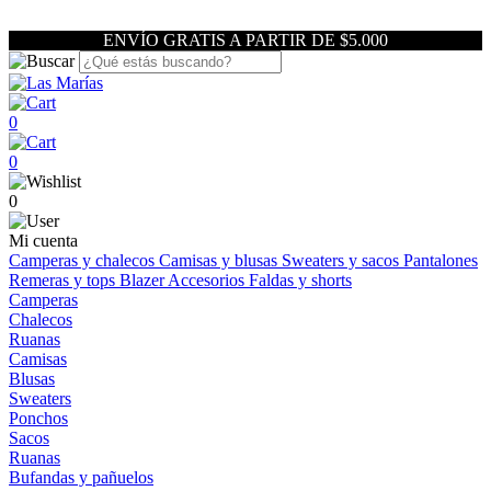
ENVÍO GRATIS A PARTIR DE $5.000
0
0
0
Mi cuenta
Camperas y chalecos
Camisas y blusas
Sweaters y sacos
Pantalones
Remeras y tops
Blazer
Accesorios
Faldas y shorts
Camperas
Chalecos
Ruanas
Camisas
Blusas
Sweaters
Ponchos
Sacos
Ruanas
Bufandas y pañuelos