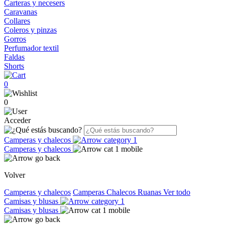
Carteras y necesers
Caravanas
Collares
Coleros y pinzas
Gorros
Perfumador textil
Faldas
Shorts
0
0
Acceder
Camperas y chalecos
Camperas y chalecos
Volver
Camperas y chalecos
Camperas
Chalecos
Ruanas
Ver todo
Camisas y blusas
Camisas y blusas