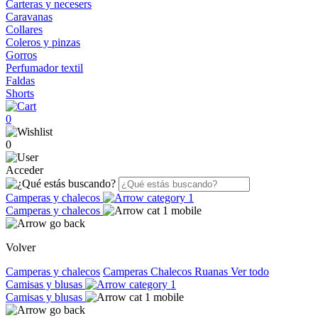
Carteras y necesers
Caravanas
Collares
Coleros y pinzas
Gorros
Perfumador textil
Faldas
Shorts
0
0
Acceder
Camperas y chalecos
Camperas y chalecos
Volver
Camperas y chalecos
Camperas
Chalecos
Ruanas
Ver todo
Camisas y blusas
Camisas y blusas