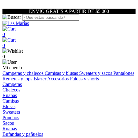
ENVÍO GRATIS A PARTIR DE $5.000
0
0
0
Mi cuenta
Camperas y chalecos
Camisas y blusas
Sweaters y sacos
Pantalones
Remeras y tops
Blazer
Accesorios
Faldas y shorts
Camperas
Chalecos
Ruanas
Camisas
Blusas
Sweaters
Ponchos
Sacos
Ruanas
Bufandas y pañuelos