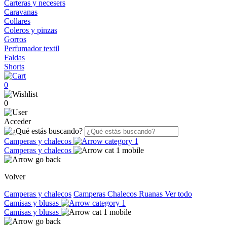
Carteras y necesers
Caravanas
Collares
Coleros y pinzas
Gorros
Perfumador textil
Faldas
Shorts
0
0
Acceder
Camperas y chalecos
Camperas y chalecos
Volver
Camperas y chalecos
Camperas
Chalecos
Ruanas
Ver todo
Camisas y blusas
Camisas y blusas