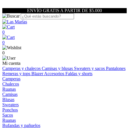
ENVÍO GRATIS A PARTIR DE $5.000
0
0
0
Mi cuenta
Camperas y chalecos
Camisas y blusas
Sweaters y sacos
Pantalones
Remeras y tops
Blazer
Accesorios
Faldas y shorts
Camperas
Chalecos
Ruanas
Camisas
Blusas
Sweaters
Ponchos
Sacos
Ruanas
Bufandas y pañuelos