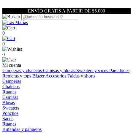
ENVÍO GRATIS A PARTIR DE $5.000
0
0
0
Mi cuenta
Camperas y chalecos
Camisas y blusas
Sweaters y sacos
Pantalones
Remeras y tops
Blazer
Accesorios
Faldas y shorts
Camperas
Chalecos
Ruanas
Camisas
Blusas
Sweaters
Ponchos
Sacos
Ruanas
Bufandas y pañuelos