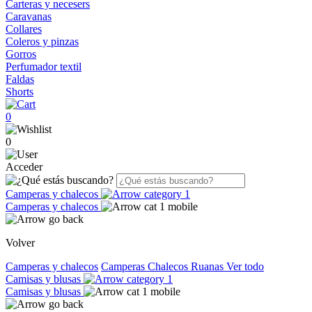
Carteras y necesers
Caravanas
Collares
Coleros y pinzas
Gorros
Perfumador textil
Faldas
Shorts
0
0
Acceder
Camperas y chalecos
Camperas y chalecos
Volver
Camperas y chalecos
Camperas
Chalecos
Ruanas
Ver todo
Camisas y blusas
Camisas y blusas