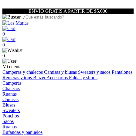
ENVÍO GRATIS A PARTIR DE $5.000
0
0
0
Mi cuenta
Camperas y chalecos
Camisas y blusas
Sweaters y sacos
Pantalones
Remeras y tops
Blazer
Accesorios
Faldas y shorts
Camperas
Chalecos
Ruanas
Camisas
Blusas
Sweaters
Ponchos
Sacos
Ruanas
Bufandas y pañuelos