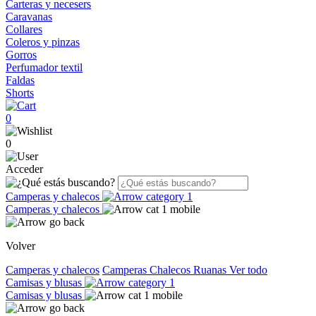
Carteras y necesers
Caravanas
Collares
Coleros y pinzas
Gorros
Perfumador textil
Faldas
Shorts
0
0
Acceder
Camperas y chalecos
Camperas y chalecos
Volver
Camperas y chalecos
Camperas
Chalecos
Ruanas
Ver todo
Camisas y blusas
Camisas y blusas