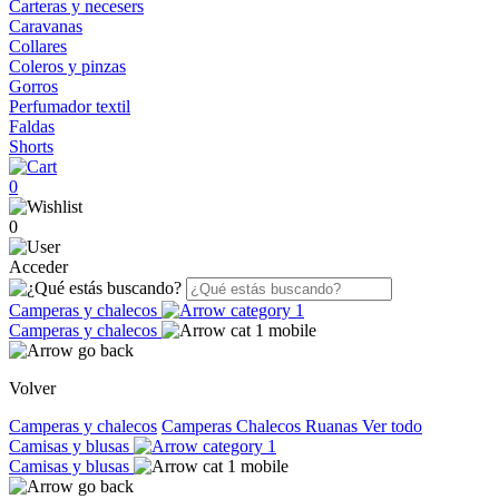
Carteras y necesers
Caravanas
Collares
Coleros y pinzas
Gorros
Perfumador textil
Faldas
Shorts
0
0
Acceder
Camperas y chalecos
Camperas y chalecos
Volver
Camperas y chalecos
Camperas
Chalecos
Ruanas
Ver todo
Camisas y blusas
Camisas y blusas