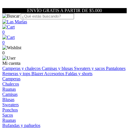
ENVÍO GRATIS A PARTIR DE $5.000
0
0
0
Mi cuenta
Camperas y chalecos
Camisas y blusas
Sweaters y sacos
Pantalones
Remeras y tops
Blazer
Accesorios
Faldas y shorts
Camperas
Chalecos
Ruanas
Camisas
Blusas
Sweaters
Ponchos
Sacos
Ruanas
Bufandas y pañuelos