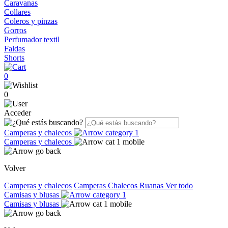
Caravanas
Collares
Coleros y pinzas
Gorros
Perfumador textil
Faldas
Shorts
0
0
Acceder
Camperas y chalecos
Camperas y chalecos
Volver
Camperas y chalecos
Camperas
Chalecos
Ruanas
Ver todo
Camisas y blusas
Camisas y blusas