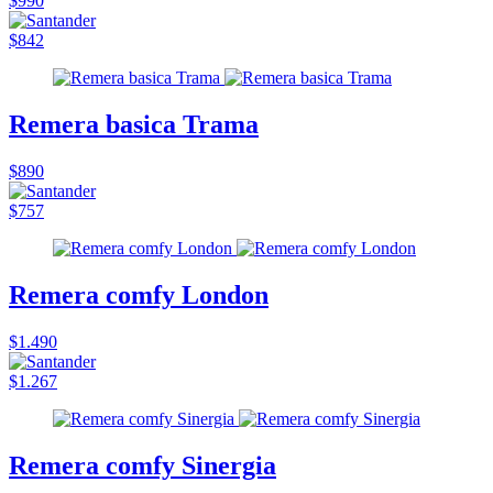
$990
$842
Remera basica Trama
$890
$757
Remera comfy London
$1.490
$1.267
Remera comfy Sinergia