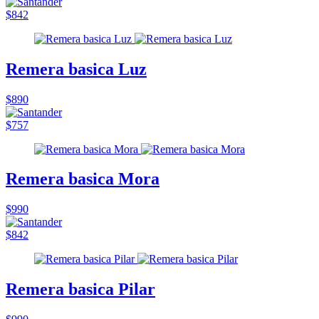
$842
Remera basica Luz
$890
$757
Remera basica Mora
$990
$842
Remera basica Pilar