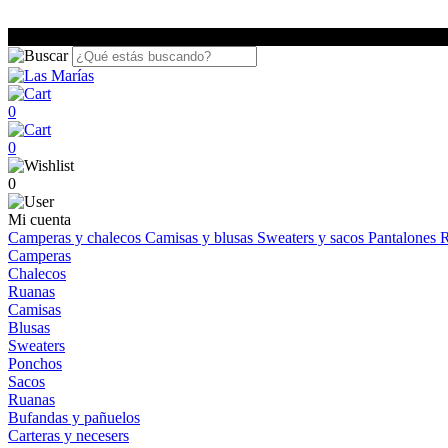
0
0
0
Mi cuenta
Camperas y chalecos
Camisas y blusas
Sweaters y sacos
Pantalones
R
Camperas
Chalecos
Ruanas
Camisas
Blusas
Sweaters
Ponchos
Sacos
Ruanas
Bufandas y pañuelos
Carteras y necesers