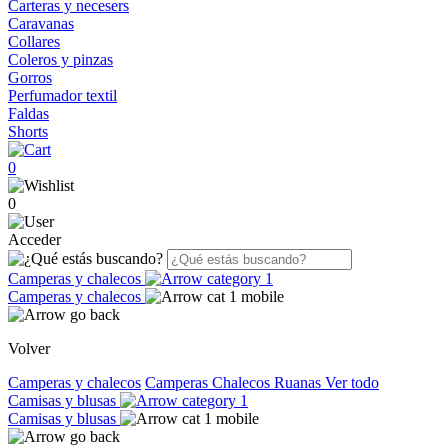
Carteras y necesers
Caravanas
Collares
Coleros y pinzas
Gorros
Perfumador textil
Faldas
Shorts
0
0
Acceder
Camperas y chalecos
Camperas y chalecos
Volver
Camperas y chalecos
Camperas
Chalecos
Ruanas
Ver todo
Camisas y blusas
Camisas y blusas