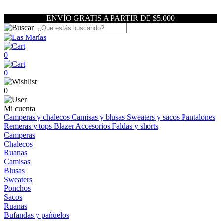
ENVÍO GRATIS A PARTIR DE $5.000
0
0
0
Mi cuenta
Camperas y chalecos
Camisas y blusas
Sweaters y sacos
Pantalones
Remeras y tops
Blazer
Accesorios
Faldas y shorts
Camperas
Chalecos
Ruanas
Camisas
Blusas
Sweaters
Ponchos
Sacos
Ruanas
Bufandas y pañuelos