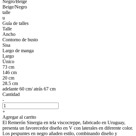
Negro/Beige
Beige/Negro
talle
u
Guía de talles
Talle
Ancho
Contorno de busto
Sisa
Largo de manga
Largo
Único
73 cm
146 cm
20 cm
28.5 cm
adelante 60 cm/ atrás 67 cm
Cantidad
-
+
Agregar al carrito
El Remerón Sinergia en tela viscocreppe, fabricado en Uruguay,
presenta un favorecedor diseño en V con laterales en diferente color.
Los pespuntes en negro añaden estilo, combinando diseño y