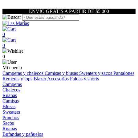
ENVÍO GRATIS A PARTIR DE $5.000
0
0
0
Mi cuenta
Camperas y chalecos
Camisas y blusas
Sweaters y sacos
Pantalones
Remeras y tops
Blazer
Accesorios
Faldas y shorts
Camperas
Chalecos
Ruanas
Camisas
Blusas
Sweaters
Ponchos
Sacos
Ruanas
Bufandas y pañuelos