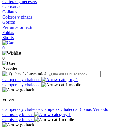
Carteras y necesers
Caravanas
Collares
Coleros y pinzas
Gorros
Perfumador textil
Faldas
Shorts
0
0
Acceder
Camperas y chalecos
Camperas y chalecos
Volver
Camperas y chalecos
Camperas
Chalecos
Ruanas
Ver todo
Camisas y blusas
Camisas y blusas