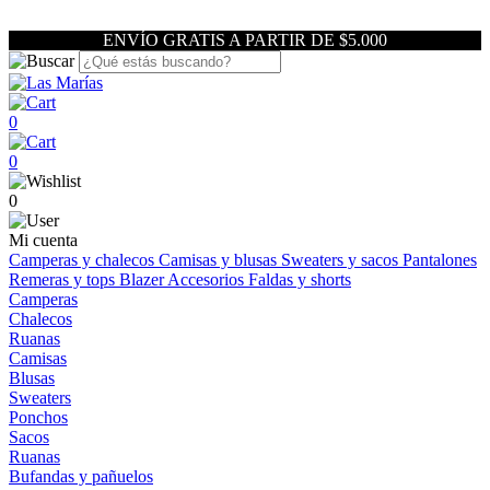
ENVÍO GRATIS A PARTIR DE $5.000
0
0
0
Mi cuenta
Camperas y chalecos
Camisas y blusas
Sweaters y sacos
Pantalones
Remeras y tops
Blazer
Accesorios
Faldas y shorts
Camperas
Chalecos
Ruanas
Camisas
Blusas
Sweaters
Ponchos
Sacos
Ruanas
Bufandas y pañuelos