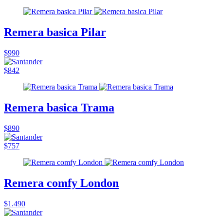
Remera basica Pilar
$990
$842
Remera basica Trama
$890
$757
Remera comfy London
$1.490