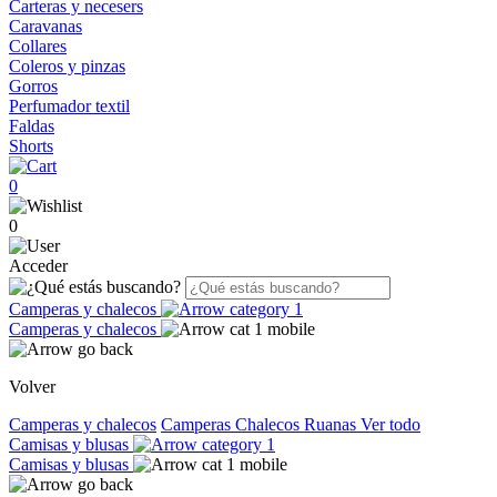
Carteras y necesers
Caravanas
Collares
Coleros y pinzas
Gorros
Perfumador textil
Faldas
Shorts
0
0
Acceder
Camperas y chalecos
Camperas y chalecos
Volver
Camperas y chalecos
Camperas
Chalecos
Ruanas
Ver todo
Camisas y blusas
Camisas y blusas