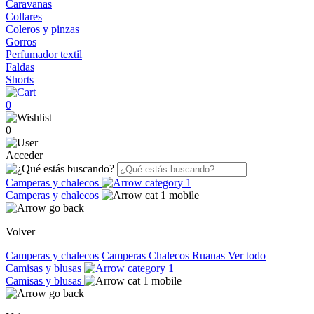
Caravanas
Collares
Coleros y pinzas
Gorros
Perfumador textil
Faldas
Shorts
0
0
Acceder
Camperas y chalecos
Camperas y chalecos
Volver
Camperas y chalecos
Camperas
Chalecos
Ruanas
Ver todo
Camisas y blusas
Camisas y blusas