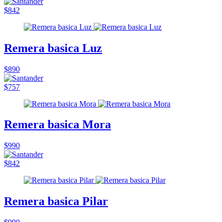
$842
Remera basica Luz
$890
$757
Remera basica Mora
$990
$842
Remera basica Pilar