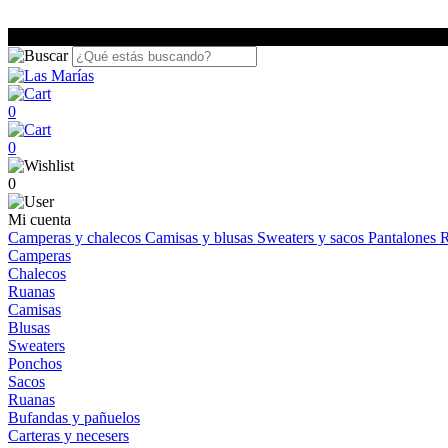
0
0
0
Mi cuenta
Camperas y chalecos
Camisas y blusas
Sweaters y sacos
Pantalones
R
Camperas
Chalecos
Ruanas
Camisas
Blusas
Sweaters
Ponchos
Sacos
Ruanas
Bufandas y pañuelos
Carteras y necesers