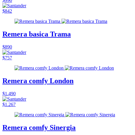
$990
$842
Remera basica Trama
$890
$757
Remera comfy London
$1.490
$1.267
Remera comfy Sinergia