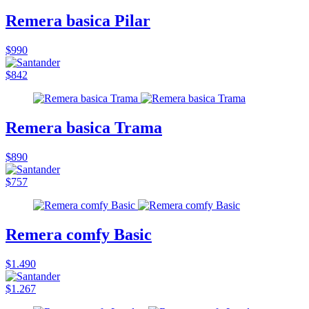
Remera basica Pilar
$990
$842
Remera basica Trama
$890
$757
Remera comfy Basic
$1.490
$1.267