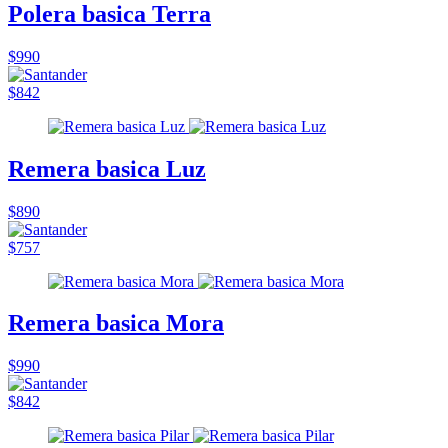
Polera basica Terra
$990
$842
Remera basica Luz
$890
$757
Remera basica Mora
$990
$842