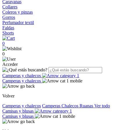
Caravanas
Collares
Coleros y pinzas
Gorros
Perfumador textil
Faldas
Shorts
0
0
Acceder
Camperas y chalecos
Camperas y chalecos
Volver
Camperas y chalecos
Camperas
Chalecos
Ruanas
Ver todo
Camisas y blusas
Camisas y blusas