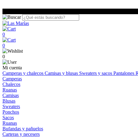
0
0
0
Mi cuenta
Camperas y chalecos
Camisas y blusas
Sweaters y sacos
Pantalones
R
Camperas
Chalecos
Ruanas
Camisas
Blusas
Sweaters
Ponchos
Sacos
Ruanas
Bufandas y pañuelos
Carteras y necesers