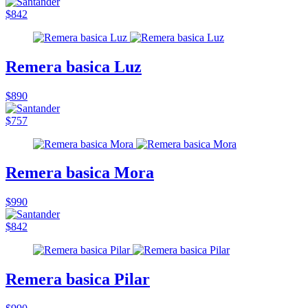
$842
Remera basica Luz
$890
$757
Remera basica Mora
$990
$842
Remera basica Pilar