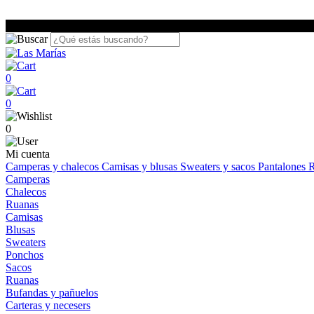
0
0
0
Mi cuenta
Camperas y chalecos
Camisas y blusas
Sweaters y sacos
Pantalones
R
Camperas
Chalecos
Ruanas
Camisas
Blusas
Sweaters
Ponchos
Sacos
Ruanas
Bufandas y pañuelos
Carteras y necesers