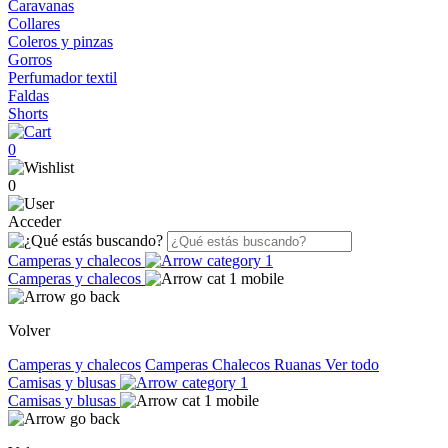
Caravanas
Collares
Coleros y pinzas
Gorros
Perfumador textil
Faldas
Shorts
0
0
Acceder
Camperas y chalecos
Camperas y chalecos
Volver
Camperas y chalecos
Camperas
Chalecos
Ruanas
Ver todo
Camisas y blusas
Camisas y blusas