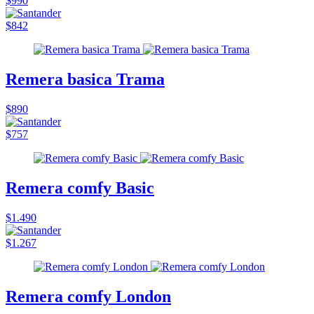
$990
$842
Remera basica Trama
$890
$757
Remera comfy Basic
$1.490
$1.267
Remera comfy London