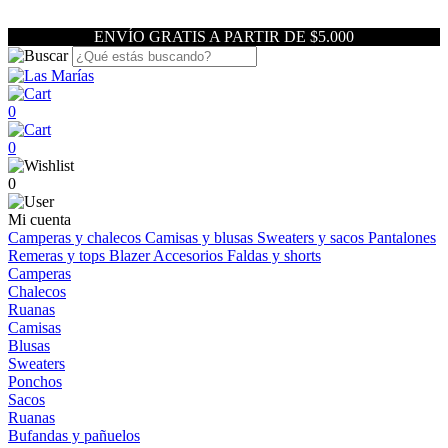
ENVÍO GRATIS A PARTIR DE $5.000
0
0
0
Mi cuenta
Camperas y chalecos
Camisas y blusas
Sweaters y sacos
Pantalones
Remeras y tops
Blazer
Accesorios
Faldas y shorts
Camperas
Chalecos
Ruanas
Camisas
Blusas
Sweaters
Ponchos
Sacos
Ruanas
Bufandas y pañuelos