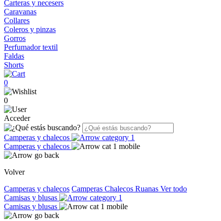
Carteras y necesers
Caravanas
Collares
Coleros y pinzas
Gorros
Perfumador textil
Faldas
Shorts
0
0
Acceder
Camperas y chalecos
Camperas y chalecos
Volver
Camperas y chalecos
Camperas
Chalecos
Ruanas
Ver todo
Camisas y blusas
Camisas y blusas