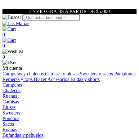
ENVÍO GRATIS A PARTIR DE $5.000
0
0
0
Mi cuenta
Camperas y chalecos
Camisas y blusas
Sweaters y sacos
Pantalones
Remeras y tops
Blazer
Accesorios
Faldas y shorts
Camperas
Chalecos
Ruanas
Camisas
Blusas
Sweaters
Ponchos
Sacos
Ruanas
Bufandas y pañuelos