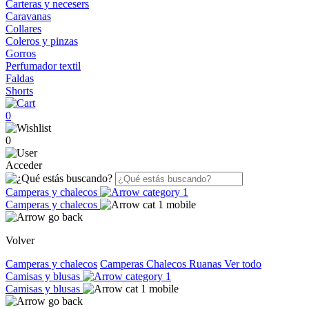
Carteras y necesers
Caravanas
Collares
Coleros y pinzas
Gorros
Perfumador textil
Faldas
Shorts
0
0
Acceder
Camperas y chalecos
Camperas y chalecos
Volver
Camperas y chalecos
Camperas
Chalecos
Ruanas
Ver todo
Camisas y blusas
Camisas y blusas