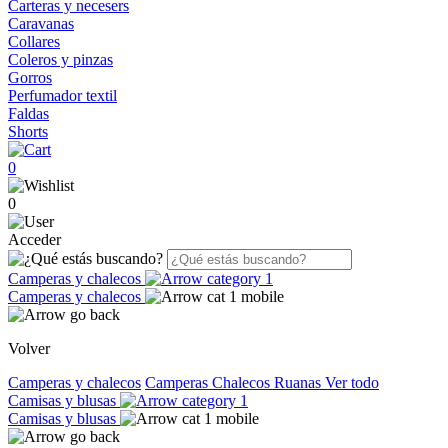
Carteras y necesers
Caravanas
Collares
Coleros y pinzas
Gorros
Perfumador textil
Faldas
Shorts
0
0
Acceder
Camperas y chalecos
Camperas y chalecos
Volver
Camperas y chalecos
Camperas
Chalecos
Ruanas
Ver todo
Camisas y blusas
Camisas y blusas