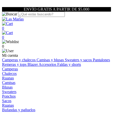
ENVÍO GRATIS A PARTIR DE $5.000
0
0
0
Mi cuenta
Camperas y chalecos
Camisas y blusas
Sweaters y sacos
Pantalones
Remeras y tops
Blazer
Accesorios
Faldas y shorts
Camperas
Chalecos
Ruanas
Camisas
Blusas
Sweaters
Ponchos
Sacos
Ruanas
Bufandas y pañuelos