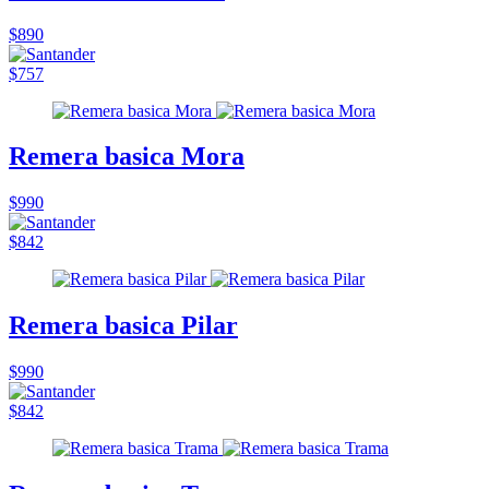
$890
$757
Remera basica Mora
$990
$842
Remera basica Pilar
$990
$842