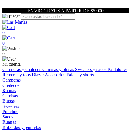
ENVÍO GRATIS A PARTIR DE $5.000
0
0
0
Mi cuenta
Camperas y chalecos
Camisas y blusas
Sweaters y sacos
Pantalones
Remeras y tops
Blazer
Accesorios
Faldas y shorts
Camperas
Chalecos
Ruanas
Camisas
Blusas
Sweaters
Ponchos
Sacos
Ruanas
Bufandas y pañuelos