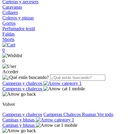
Carteras y necesers
Caravanas
Collares
Coleros y pinzas
Gorros
Perfumador textil
Faldas
Shorts
0
0
Acceder
Camperas y chalecos
Camperas y chalecos
Volver
Camperas y chalecos
Camperas
Chalecos
Ruanas
Ver todo
Camisas y blusas
Camisas y blusas