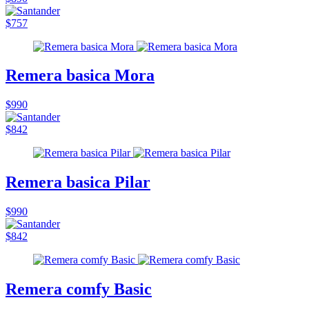
$757
Remera basica Mora
$990
$842
Remera basica Pilar
$990
$842
Remera comfy Basic