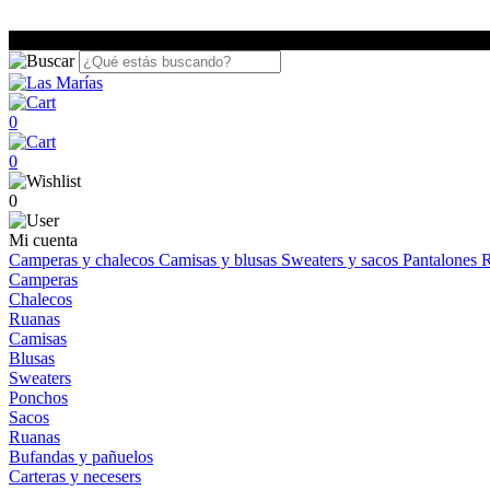
0
0
0
Mi cuenta
Camperas y chalecos
Camisas y blusas
Sweaters y sacos
Pantalones
R
Camperas
Chalecos
Ruanas
Camisas
Blusas
Sweaters
Ponchos
Sacos
Ruanas
Bufandas y pañuelos
Carteras y necesers