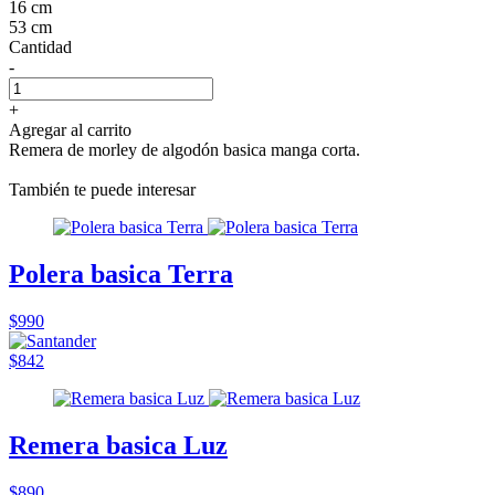
16 cm
53 cm
Cantidad
-
+
Agregar al carrito
Remera de morley de algodón basica manga corta.
También te puede interesar
Polera basica Terra
$990
$842
Remera basica Luz
$890