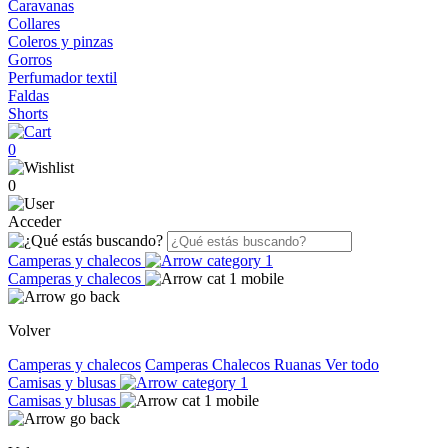
Caravanas
Collares
Coleros y pinzas
Gorros
Perfumador textil
Faldas
Shorts
0
0
Acceder
Camperas y chalecos
Camperas y chalecos
Volver
Camperas y chalecos
Camperas
Chalecos
Ruanas
Ver todo
Camisas y blusas
Camisas y blusas