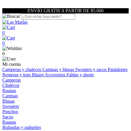
ENVÍO GRATIS A PARTIR DE $5.000
0
0
0
Mi cuenta
Camperas y chalecos
Camisas y blusas
Sweaters y sacos
Pantalones
Remeras y tops
Blazer
Accesorios
Faldas y shorts
Camperas
Chalecos
Ruanas
Camisas
Blusas
Sweaters
Ponchos
Sacos
Ruanas
Bufandas y pañuelos