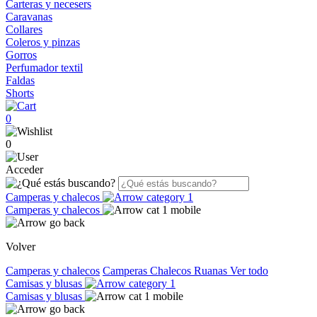
Carteras y necesers
Caravanas
Collares
Coleros y pinzas
Gorros
Perfumador textil
Faldas
Shorts
0
0
Acceder
Camperas y chalecos
Camperas y chalecos
Volver
Camperas y chalecos
Camperas
Chalecos
Ruanas
Ver todo
Camisas y blusas
Camisas y blusas