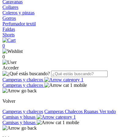
Caravanas
Collares
Coleros y pinzas
Gorros
Perfumador textil
Faldas
Shorts
0
0
Acceder
Camperas y chalecos
Camperas y chalecos
Volver
Camperas y chalecos
Camperas
Chalecos
Ruanas
Ver todo
Camisas y blusas
Camisas y blusas