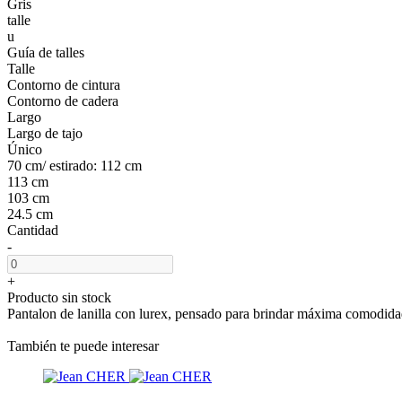
Gris
talle
u
Guía de talles
Talle
Contorno de cintura
Contorno de cadera
Largo
Largo de tajo
Único
70 cm/ estirado: 112 cm
113 cm
103 cm
24.5 cm
Cantidad
-
+
Producto sin stock
Pantalon de lanilla con lurex, pensado para brindar máxima comodidad 
También te puede interesar