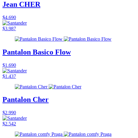
Jean CHER
$4.690
$3.987
Pantalon Basico Flow
$1.690
$1.437
Pantalon Cher
$2.990
$2.542