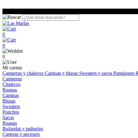
0
0
0
Mi cuenta
Camperas y chalecos
Camisas y blusas
Sweaters y sacos
Pantalones
R
Camperas
Chalecos
Ruanas
Camisas
Blusas
Sweaters
Ponchos
Sacos
Ruanas
Bufandas y pañuelos
Carteras y necesers