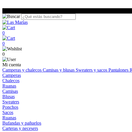
0
0
0
Mi cuenta
Camperas y chalecos
Camisas y blusas
Sweaters y sacos
Pantalones
R
Camperas
Chalecos
Ruanas
Camisas
Blusas
Sweaters
Ponchos
Sacos
Ruanas
Bufandas y pañuelos
Carteras y necesers