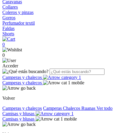
Caravanas
Collares
Coleros y pinzas
Gorros
Perfumador textil
Faldas
Shorts
0
0
Acceder
Camperas y chalecos
Camperas y chalecos
Volver
Camperas y chalecos
Camperas
Chalecos
Ruanas
Ver todo
Camisas y blusas
Camisas y blusas