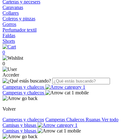
Carteras y necesers
Caravanas
Collares
Coleros y pinzas
Gorros
Perfumador textil
Faldas
Shorts
0
0
Acceder
Camperas y chalecos
Camperas y chalecos
Volver
Camperas y chalecos
Camperas
Chalecos
Ruanas
Ver todo
Camisas y blusas
Camisas y blusas