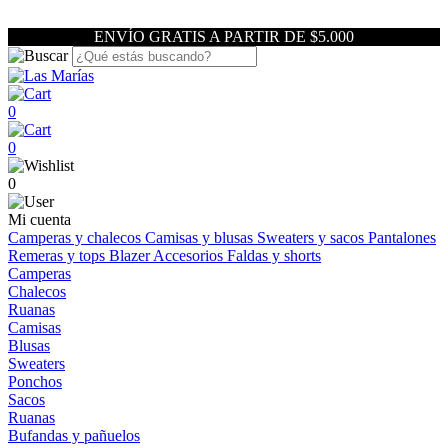
ENVÍO GRATIS A PARTIR DE $5.000
0
0
0
Mi cuenta
Camperas y chalecos
Camisas y blusas
Sweaters y sacos
Pantalones
Remeras y tops
Blazer
Accesorios
Faldas y shorts
Camperas
Chalecos
Ruanas
Camisas
Blusas
Sweaters
Ponchos
Sacos
Ruanas
Bufandas y pañuelos