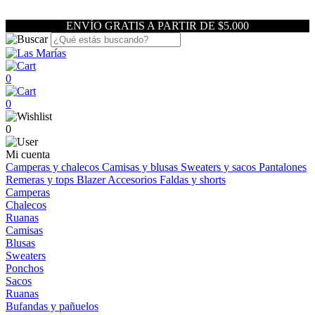
ENVÍO GRATIS A PARTIR DE $5.000
0
0
0
Mi cuenta
Camperas y chalecos
Camisas y blusas
Sweaters y sacos
Pantalones
Remeras y tops
Blazer
Accesorios
Faldas y shorts
Camperas
Chalecos
Ruanas
Camisas
Blusas
Sweaters
Ponchos
Sacos
Ruanas
Bufandas y pañuelos