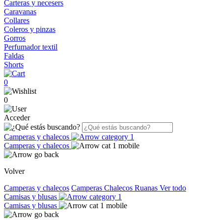
Carteras y necesers
Caravanas
Collares
Coleros y pinzas
Gorros
Perfumador textil
Faldas
Shorts
0
0
Acceder
Camperas y chalecos
Camperas y chalecos
Volver
Camperas y chalecos
Camperas
Chalecos
Ruanas
Ver todo
Camisas y blusas
Camisas y blusas