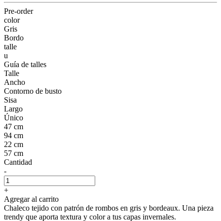
Pre-order
color
Gris
Bordo
talle
u
Guía de talles
Talle
Ancho
Contorno de busto
Sisa
Largo
Único
47 cm
94 cm
22 cm
57 cm
Cantidad
-
+
Agregar al carrito
Chaleco tejido con patrón de rombos en gris y bordeaux. Una pieza
trendy que aporta textura y color a tus capas invernales.