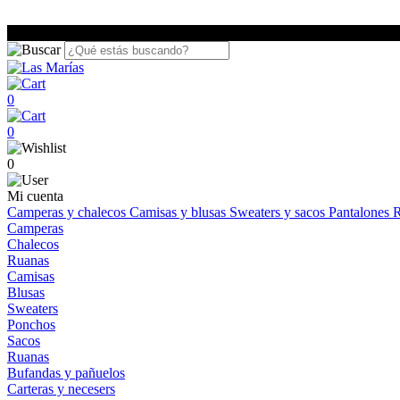
0
0
0
Mi cuenta
Camperas y chalecos
Camisas y blusas
Sweaters y sacos
Pantalones
R
Camperas
Chalecos
Ruanas
Camisas
Blusas
Sweaters
Ponchos
Sacos
Ruanas
Bufandas y pañuelos
Carteras y necesers