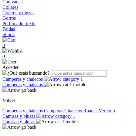
Caravanas
Collares
Coleros y pinzas
Gorros
Perfumador textil
Faldas
Shorts
0
0
Acceder
Camperas y chalecos
Camperas y chalecos
Volver
Camperas y chalecos
Camperas
Chalecos
Ruanas
Ver todo
Camisas y blusas
Camisas y blusas