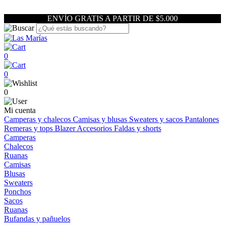
ENVÍO GRATIS A PARTIR DE $5.000
0
0
0
Mi cuenta
Camperas y chalecos
Camisas y blusas
Sweaters y sacos
Pantalones
Remeras y tops
Blazer
Accesorios
Faldas y shorts
Camperas
Chalecos
Ruanas
Camisas
Blusas
Sweaters
Ponchos
Sacos
Ruanas
Bufandas y pañuelos