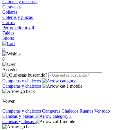
Carteras y necesers
Caravanas
Collares
Coleros y pinzas
Gorros
Perfumador textil
Faldas
Shorts
0
0
Acceder
Camperas y chalecos
Camperas y chalecos
Volver
Camperas y chalecos
Camperas
Chalecos
Ruanas
Ver todo
Camisas y blusas
Camisas y blusas