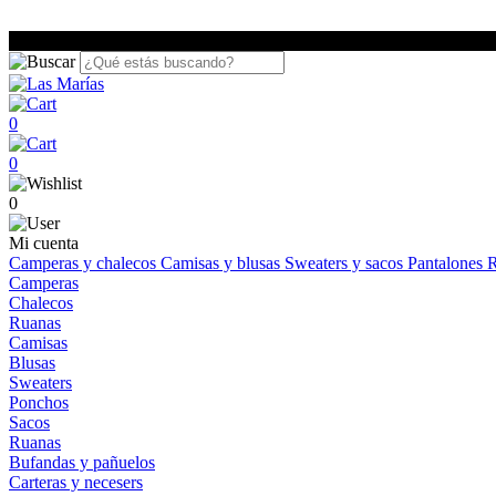
0
0
0
Mi cuenta
Camperas y chalecos
Camisas y blusas
Sweaters y sacos
Pantalones
R
Camperas
Chalecos
Ruanas
Camisas
Blusas
Sweaters
Ponchos
Sacos
Ruanas
Bufandas y pañuelos
Carteras y necesers