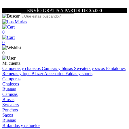
ENVÍO GRATIS A PARTIR DE $5.000
0
0
0
Mi cuenta
Camperas y chalecos
Camisas y blusas
Sweaters y sacos
Pantalones
Remeras y tops
Blazer
Accesorios
Faldas y shorts
Camperas
Chalecos
Ruanas
Camisas
Blusas
Sweaters
Ponchos
Sacos
Ruanas
Bufandas y pañuelos