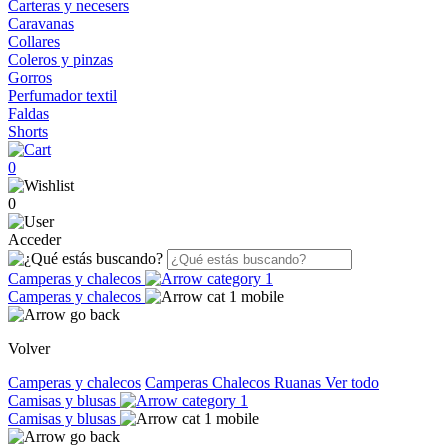
Carteras y necesers
Caravanas
Collares
Coleros y pinzas
Gorros
Perfumador textil
Faldas
Shorts
0
0
Acceder
Camperas y chalecos
Camperas y chalecos
Volver
Camperas y chalecos
Camperas
Chalecos
Ruanas
Ver todo
Camisas y blusas
Camisas y blusas