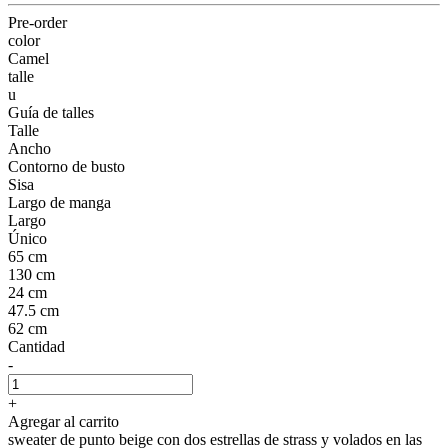
Pre-order
color
Camel
talle
u
Guía de talles
Talle
Ancho
Contorno de busto
Sisa
Largo de manga
Largo
Único
65 cm
130 cm
24 cm
47.5 cm
62 cm
Cantidad
-
+
Agregar al carrito
sweater de punto beige con dos estrellas de strass y volados en las