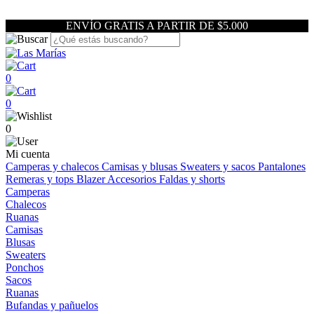
ENVÍO GRATIS A PARTIR DE $5.000
0
0
0
Mi cuenta
Camperas y chalecos
Camisas y blusas
Sweaters y sacos
Pantalones
Remeras y tops
Blazer
Accesorios
Faldas y shorts
Camperas
Chalecos
Ruanas
Camisas
Blusas
Sweaters
Ponchos
Sacos
Ruanas
Bufandas y pañuelos