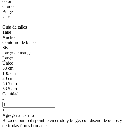
color
Crudo
Beige
talle
u
Guía de talles
Talle
Ancho
Contorno de busto
Sisa
Largo de manga
Largo
Único
53 cm
106 cm
20 cm
50.5 cm
53.5 cm
Cantidad
-
+
Agregar al carrito
Buzo de punto disponible en crudo y beige, con diseño de ochos y
delicadas flores bordadas.