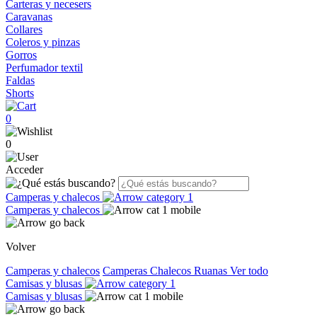
Carteras y necesers
Caravanas
Collares
Coleros y pinzas
Gorros
Perfumador textil
Faldas
Shorts
0
0
Acceder
Camperas y chalecos
Camperas y chalecos
Volver
Camperas y chalecos
Camperas
Chalecos
Ruanas
Ver todo
Camisas y blusas
Camisas y blusas