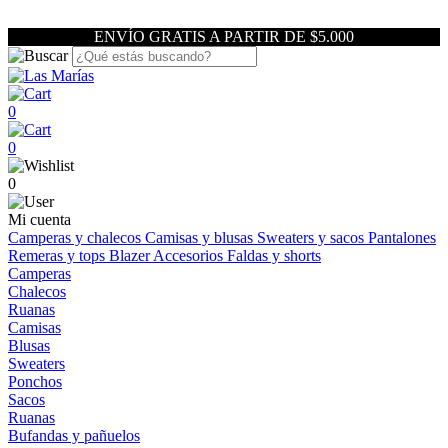
ENVÍO GRATIS A PARTIR DE $5.000
0
0
0
Mi cuenta
Camperas y chalecos
Camisas y blusas
Sweaters y sacos
Pantalones
Remeras y tops
Blazer
Accesorios
Faldas y shorts
Camperas
Chalecos
Ruanas
Camisas
Blusas
Sweaters
Ponchos
Sacos
Ruanas
Bufandas y pañuelos