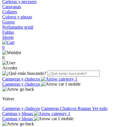
Carteras y necesers
Caravanas
Collares
Coleros y pinzas
Gorros
Perfumador textil
Faldas
Shorts
0
0
Acceder
Camperas y chalecos
Camperas y chalecos
Volver
Camperas y chalecos
Camperas
Chalecos
Ruanas
Ver todo
Camisas y blusas
Camisas y blusas