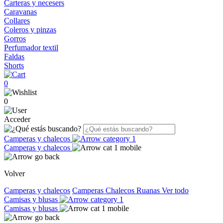
Carteras y necesers
Caravanas
Collares
Coleros y pinzas
Gorros
Perfumador textil
Faldas
Shorts
0
0
Acceder
Camperas y chalecos
Camperas y chalecos
Volver
Camperas y chalecos
Camperas
Chalecos
Ruanas
Ver todo
Camisas y blusas
Camisas y blusas