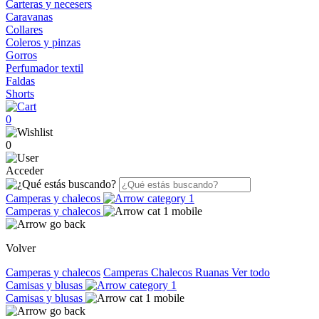
Carteras y necesers
Caravanas
Collares
Coleros y pinzas
Gorros
Perfumador textil
Faldas
Shorts
0
0
Acceder
Camperas y chalecos
Camperas y chalecos
Volver
Camperas y chalecos
Camperas
Chalecos
Ruanas
Ver todo
Camisas y blusas
Camisas y blusas