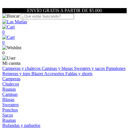
ENVÍO GRATIS A PARTIR DE $5.000
0
0
0
Mi cuenta
Camperas y chalecos
Camisas y blusas
Sweaters y sacos
Pantalones
Remeras y tops
Blazer
Accesorios
Faldas y shorts
Camperas
Chalecos
Ruanas
Camisas
Blusas
Sweaters
Ponchos
Sacos
Ruanas
Bufandas y pañuelos