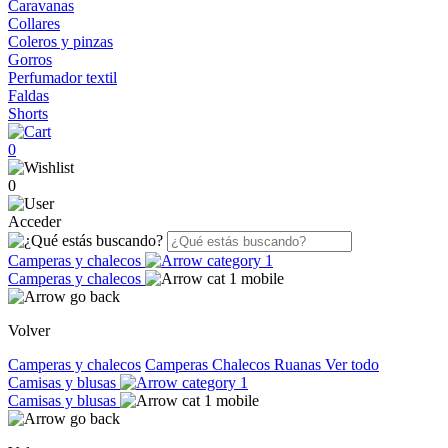
Caravanas
Collares
Coleros y pinzas
Gorros
Perfumador textil
Faldas
Shorts
0
0
Acceder
Camperas y chalecos
Camperas y chalecos
Volver
Camperas y chalecos
Camperas
Chalecos
Ruanas
Ver todo
Camisas y blusas
Camisas y blusas