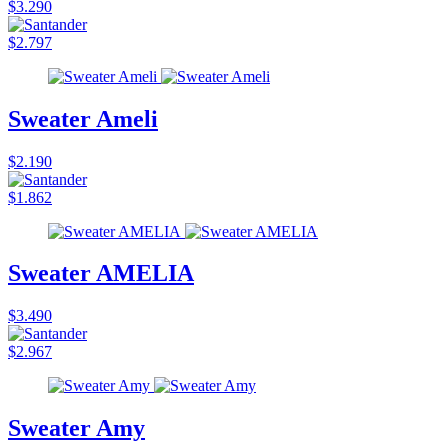
$3.290
$2.797
Sweater Ameli
$2.190
$1.862
Sweater AMELIA
$3.490
$2.967
Sweater Amy