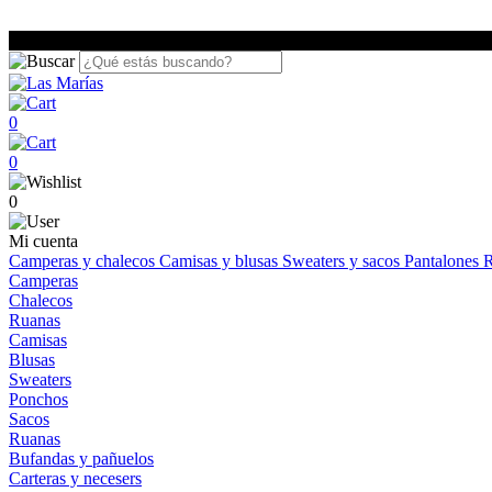
0
0
0
Mi cuenta
Camperas y chalecos
Camisas y blusas
Sweaters y sacos
Pantalones
R
Camperas
Chalecos
Ruanas
Camisas
Blusas
Sweaters
Ponchos
Sacos
Ruanas
Bufandas y pañuelos
Carteras y necesers