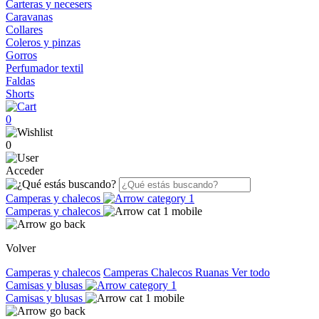
Carteras y necesers
Caravanas
Collares
Coleros y pinzas
Gorros
Perfumador textil
Faldas
Shorts
0
0
Acceder
Camperas y chalecos
Camperas y chalecos
Volver
Camperas y chalecos
Camperas
Chalecos
Ruanas
Ver todo
Camisas y blusas
Camisas y blusas