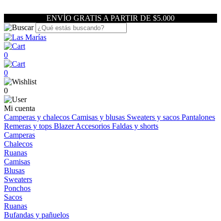
ENVÍO GRATIS A PARTIR DE $5.000
0
0
0
Mi cuenta
Camperas y chalecos
Camisas y blusas
Sweaters y sacos
Pantalones
Remeras y tops
Blazer
Accesorios
Faldas y shorts
Camperas
Chalecos
Ruanas
Camisas
Blusas
Sweaters
Ponchos
Sacos
Ruanas
Bufandas y pañuelos